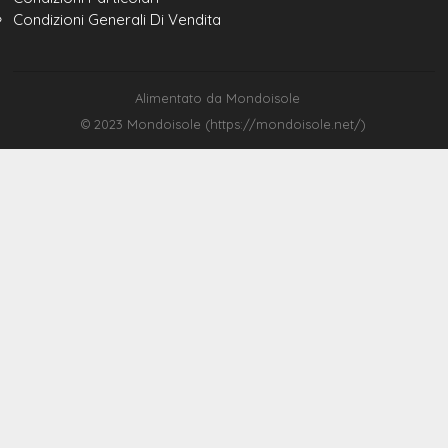
Condizioni Generali Di Vendita
Alimentato da Mondoisole
© 2023 Mondoisole (https://mondoisole.net/)