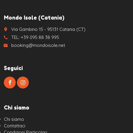
Mondo Isole (Catania)
Via Gambino 15 - 95131 Catania (CT)
place
TEL: +39 095 88 38 995
call
booking@mondoisole.net
email
Seguici
Chi siamo
Chi siamo
Contattaci
Condizioni Particolari