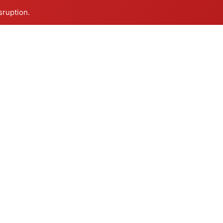
sruption.
DESTINAZIONI
OFFERTE
CHI SIAMO
Dove possiamo portarti
Le migliori offerte
Siamo Mondoisole