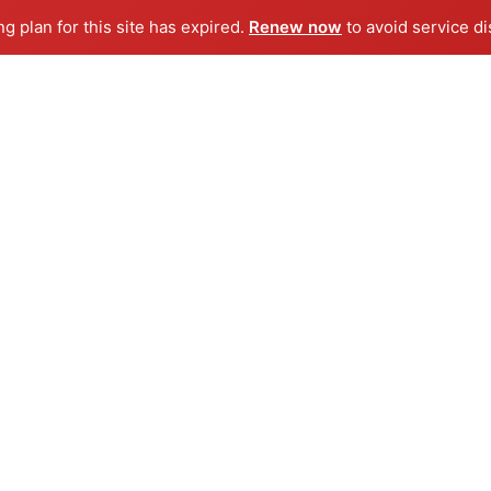
ng plan for this site has expired.
Renew now
to avoid service di
VACANZE
TOUR
Incredibili pacchetti di viaggio
Visite guidate ed escursioni