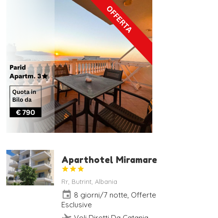
Aparthotel Miramare



Rr, Butrint, Albania
event
8 giorni/7 notte, Offerte
Esclusive
flight_takeoff
Voli Diretti Da Catania