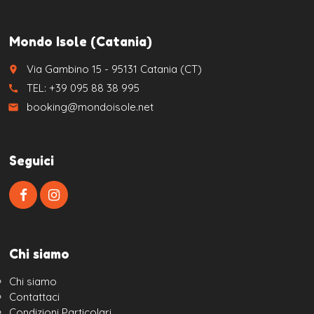
Mondo Isole (Catania)
Via Gambino 15 - 95131 Catania (CT)
place
TEL: +39 095 88 38 995
call
booking@mondoisole.net
email
Seguici
Chi siamo
Chi siamo
Contattaci
Condizioni Particolari