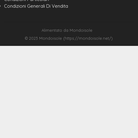
Condizioni Generali Di Vendita
Alimentato da Mondoisole
© 2023 Mondoisole (https://mondoisole.net/)