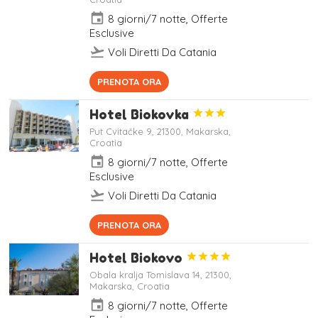
event
8 giorni/7 notte, Offerte
Esclusive
flight_takeoff
Voli Diretti Da Catania
Completamente rinnovato nel 2017
PRENOTA ORA
e affacciato sulla baia, l'Aminess
Port 9 Resort offre una piscina
Hotel Biokovka



all'aperto con terrazza
Put Cvitačke 9, 21300, Makarska,
Croatia
event
8 giorni/7 notte, Offerte
Esclusive
flight_takeoff
Voli Diretti Da Catania
Situato a circa 6 minuti a piedi dalla
PRENOTA ORA
Spiaggia di Macarsca, il Biokovka
Hotel3 stelle, ha cure termali e
Hotel Biokovo




varie possibilità ricreative. Questo
hotel è a due passi dalla Gradska
Obala kralja Tomislava 14, 21300,
Makarska, Croatia
plaza. C'è una spiaggia con ciottoli
a 50 metri dalla struttura, mentre
event
8 giorni/7 notte, Offerte
Park šuma Osejava è a una