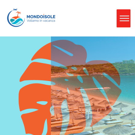
Vacanze in
Albania
Alla scoperta della terra degli illiri, dove si intrecciano la storia e
le culture dell'occidente e dell'oriente. Un paese così vicino e così
lontano che si apre finalmente al mondo dopo tanti anni di
isolamento. L'Albania, un paese in rapido sviluppo, è noto per i
suoi splendidi paesaggi, la ricca storia e la cultura diversificata.
VEDI DI PIÙ