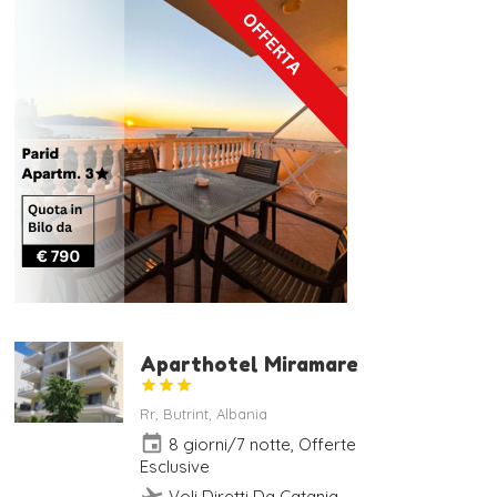
Aparthotel Miramare



Rr, Butrint, Albania
event
8 giorni/7 notte, Offerte
Esclusive
flight_takeoff
Voli Diretti Da Catania