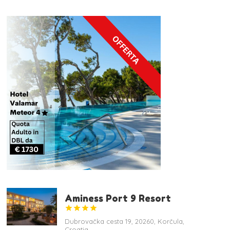
Aminess Port 9 Resort




Dubrovačka cesta 19, 20260, Korčula,
Croatia