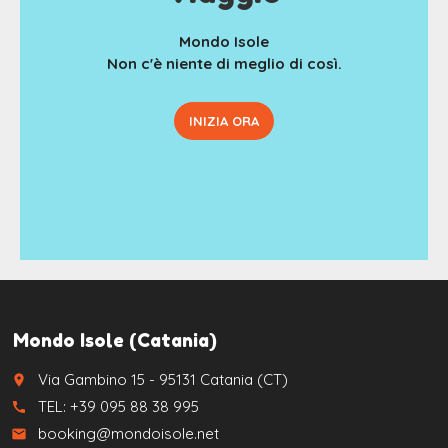
Mondo Isole
Non c'è niente di meglio di così.
INIZIA ORA
Mondo Isole (Catania)
Via Gambino 15 - 95131 Catania (CT)
place
TEL: +39 095 88 38 995
call
booking@mondoisole.net
email