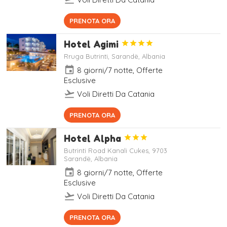
Situato a 150 metri dalla Spiaggia
PRENOTA ORA
di Santa Quaranta, l'Aparthotel
Miramare offre una terrazza e
Hotel Agimi




alloggi climatizzati con balcone e
WiFi gratuito.
Rruga Butrinti, Sarandë, Albania
event
8 giorni/7 notte, Offerte
Esclusive
flight_takeoff
Voli Diretti Da Catania
Dotato di una piscina con lettini e
PRENOTA ORA
ombrelloni gratuiti, l'Hotel Agimi
offre camere climatizzate con
Hotel Alpha



balcone arredato e TV LCD
satellitare. Il bar-ristorante in loco
Butrinti Road Kanali Cukes, 9703
Sarandë, Albania
serve piatti della cucina
mediterranea e albanese su una
event
8 giorni/7 notte, Offerte
grande terrazza affacciata sul
Esclusive
mare.
flight_takeoff
Voli Diretti Da Catania
Situato a soli 200 metri dalla Disco
PRENOTA ORA
Mango Beach, l'Hotel Alpha offre