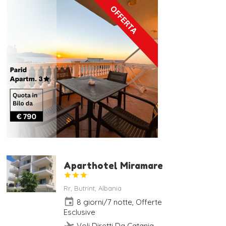
Aparthotel Miramare



Rr, Butrint, Albania
event
8 giorni/7 notte, Offerte
Esclusive
flight_takeoff
Voli Diretti Da Catania