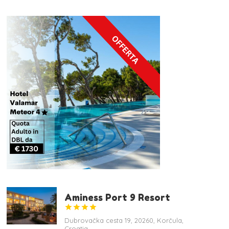
Aminess Port 9 Resort




Dubrovačka cesta 19, 20260, Korčula,
Croatia