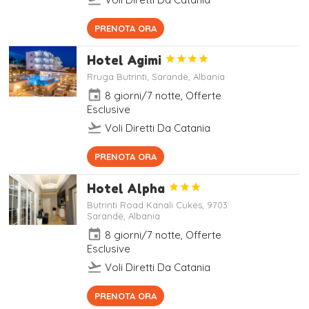
Situato a 150 metri dalla Spiaggia
PRENOTA ORA
di Santa Quaranta, l'Aparthotel
Miramare offre una terrazza e
Hotel Agimi




alloggi climatizzati con balcone e
WiFi gratuito.
Rruga Butrinti, Sarandë, Albania
event
8 giorni/7 notte, Offerte
Esclusive
flight_takeoff
Voli Diretti Da Catania
Dotato di una piscina con lettini e
PRENOTA ORA
ombrelloni gratuiti, l'Hotel Agimi
offre camere climatizzate con
Hotel Alpha



balcone arredato e TV LCD
satellitare. Il bar-ristorante in loco
Butrinti Road Kanali Cukes, 9703
Sarandë, Albania
serve piatti della cucina
mediterranea e albanese su una
event
8 giorni/7 notte, Offerte
grande terrazza affacciata sul
Esclusive
mare.
flight_takeoff
Voli Diretti Da Catania
Situato a soli 200 metri dalla Disco
PRENOTA ORA
Mango Beach, l'Hotel Alpha offre