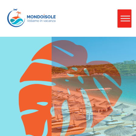
Vacanze in
Albania
Alla scoperta della terra degli illiri, dove si intrecciano la storia e
le culture dell'occidente e dell'oriente. Un paese così vicino e così
lontano che si apre finalmente al mondo dopo tanti anni di
isolamento. L'Albania, un paese in rapido sviluppo, è noto per i
suoi splendidi paesaggi, la ricca storia e la cultura diversificata.
VEDI DI PIÙ