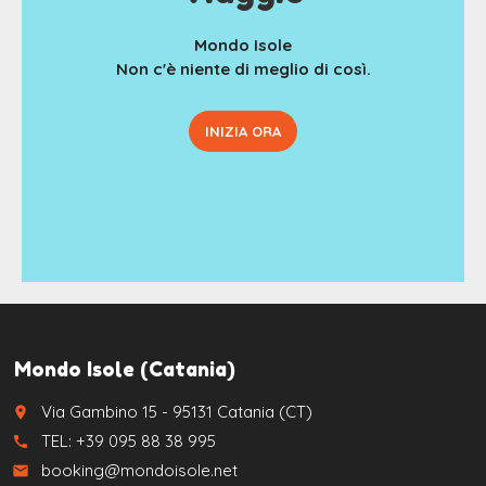
Mondo Isole
Non c'è niente di meglio di così.
INIZIA ORA
Mondo Isole (Catania)
Via Gambino 15 - 95131 Catania (CT)
place
TEL: +39 095 88 38 995
call
booking@mondoisole.net
email