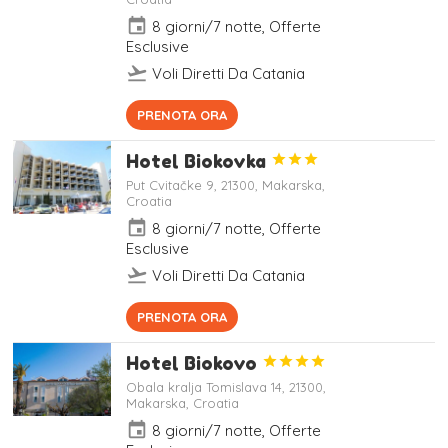
event
8 giorni/7 notte, Offerte
Esclusive
flight_takeoff
Voli Diretti Da Catania
Completamente rinnovato nel 2017
PRENOTA ORA
e affacciato sulla baia, l'Aminess
Port 9 Resort offre una piscina
Hotel Biokovka



all'aperto con terrazza
Put Cvitačke 9, 21300, Makarska,
Croatia
event
8 giorni/7 notte, Offerte
Esclusive
flight_takeoff
Voli Diretti Da Catania
Situato a circa 6 minuti a piedi dalla
PRENOTA ORA
Spiaggia di Macarsca, il Biokovka
Hotel3 stelle, ha cure termali e
Hotel Biokovo




varie possibilità ricreative. Questo
hotel è a due passi dalla Gradska
Obala kralja Tomislava 14, 21300,
Makarska, Croatia
plaza. C'è una spiaggia con ciottoli
a 50 metri dalla struttura, mentre
event
8 giorni/7 notte, Offerte
Park šuma Osejava è a una