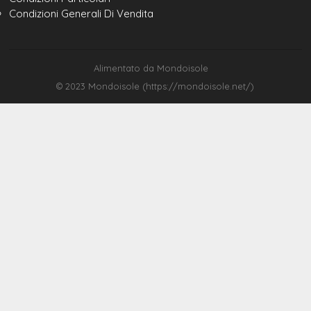
Condizioni Generali Di Vendita
Alimentato da Mondoisole
© 2023 Mondoisole (https://mondoisole.net/)