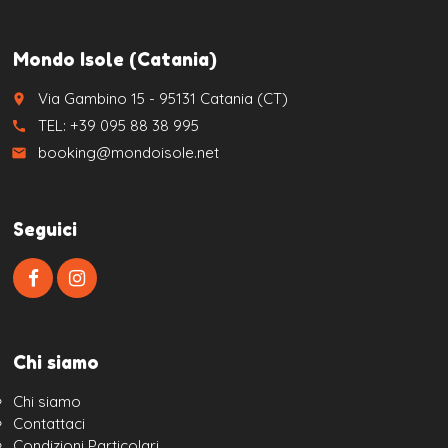
Mondo Isole (Catania)
Via Gambino 15 - 95131 Catania (CT)
place
TEL: +39 095 88 38 995
call
booking@mondoisole.net
email
Seguici
Chi siamo
Chi siamo
Contattaci
Condizioni Particolari