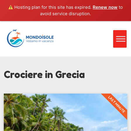
Hosting plan for this site has expired.
Renew now
to
avoid service disruption.
Crociere in Grecia
LAST MINUTE