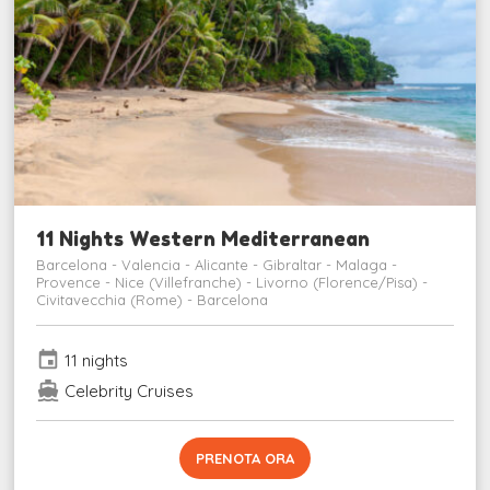
11 Nights Western Mediterranean
Barcelona - Valencia - Alicante - Gibraltar - Malaga -
Provence - Nice (Villefranche) - Livorno (Florence/Pisa) -
Civitavecchia (Rome) - Barcelona
event
11 nights
directions_boat
Celebrity Cruises
PRENOTA ORA