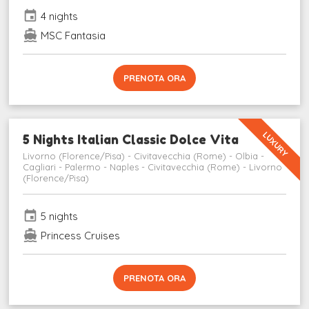
event
4 nights
directions_boat
MSC Fantasia
PRENOTA ORA
LUXURY
5 Nights Italian Classic Dolce Vita
Livorno (Florence/Pisa) - Civitavecchia (Rome) - Olbia -
Cagliari - Palermo - Naples - Civitavecchia (Rome) - Livorno
(Florence/Pisa)
event
5 nights
directions_boat
Princess Cruises
PRENOTA ORA