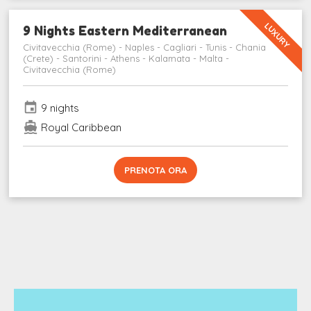
LUXURY
9 Nights Eastern Mediterranean
Civitavecchia (Rome) - Naples - Cagliari - Tunis - Chania
(Crete) - Santorini - Athens - Kalamata - Malta -
Civitavecchia (Rome)
event
9 nights
directions_boat
Royal Caribbean
PRENOTA ORA