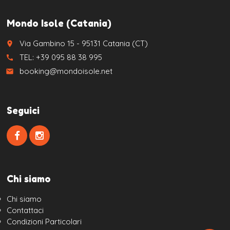
Mondo Isole (Catania)
Via Gambino 15 - 95131 Catania (CT)
place
TEL: +39 095 88 38 995
call
booking@mondoisole.net
email
Seguici
Chi siamo
Chi siamo
Contattaci
Condizioni Particolari