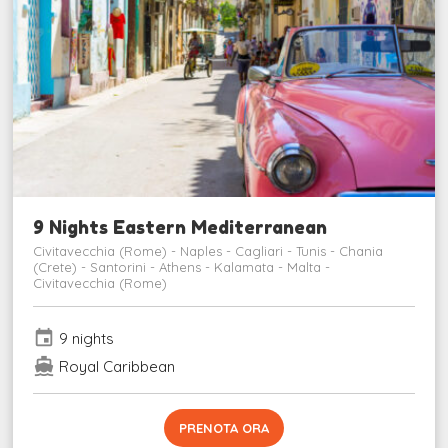
9 Nights Eastern Mediterranean
Civitavecchia (Rome) - Naples - Cagliari - Tunis - Chania
(Crete) - Santorini - Athens - Kalamata - Malta -
Civitavecchia (Rome)
event
9 nights
directions_boat
Royal Caribbean
PRENOTA ORA