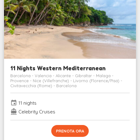
11 Nights Western Mediterranean
Barcelona - Valencia - Alicante - Gibraltar - Malaga -
Provence - Nice (Villefranche) - Livorno (Florence/Pisa) -
Civitavecchia (Rome) - Barcelona
event
11 nights
directions_boat
Celebrity Cruises
PRENOTA ORA