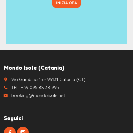
INIZIA ORA
Mondo Isole (Catania)
Via Gambino 15 - 95131 Catania (CT)
place
TEL: +39 095 88 38 995
call
booking@mondoisole.net
email
Seguici