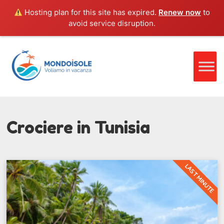
Hosting plan for this site has expired.
Renew now
to
avoid service disruption.
Crociere in Tunisia
LAST MINUTE