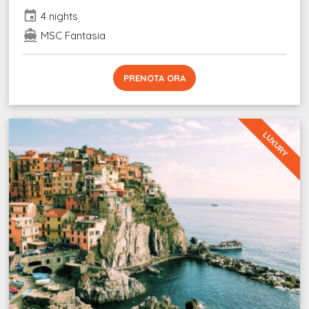
event
4 nights
directions_boat
MSC Fantasia
PRENOTA ORA
LUXURY