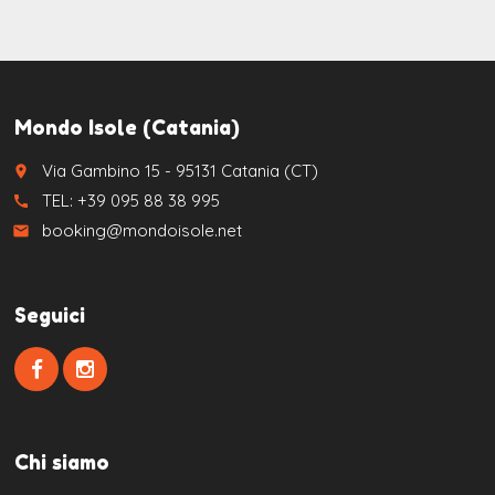
Mondo Isole (Catania)
Via Gambino 15 - 95131 Catania (CT)
place
TEL: +39 095 88 38 995
call
booking@mondoisole.net
email
Seguici
Chi siamo