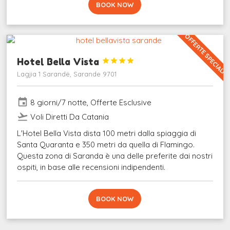
BOOK NOW
OFFERTE SPECIALI
Hotel Bella Vista




Lagjia 1 Sarandë, Sarande 9701
event
8 giorni/7 notte, Offerte Esclusive
flight_takeoff
Voli Diretti Da Catania
L'Hotel Bella Vista dista 100 metri dalla spiaggia di
Santa Quaranta e 350 metri da quella di Flamingo.
Questa zona di Saranda è una delle preferite dai nostri
ospiti, in base alle recensioni indipendenti.
BOOK NOW