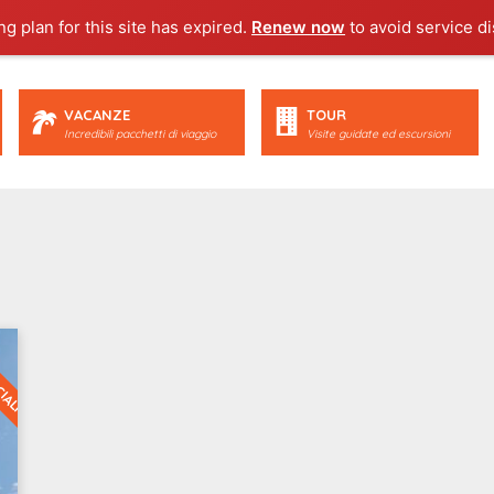
g plan for this site has expired.
Renew now
to avoid service di
VACANZE
TOUR
Incredibili pacchetti di viaggio
Visite guidate ed escursioni
CIALI