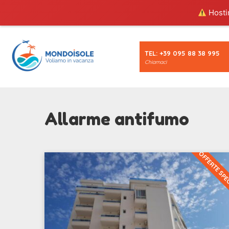
Hostin
TEL: +39 095 88 38 995
Chiamaci
Allarme antifumo
OFFERTE SPE