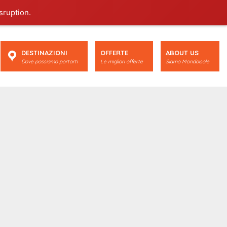
sruption.
DESTINAZIONI
OFFERTE
ABOUT US
Dove possiamo portarti
Le migliori offerte
Siamo Mondoisole