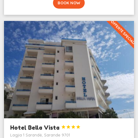
BOOK NOW
OFFERTE SPECIALI
Hotel Bella Vista




Lagjia 1 Sarandë, Sarande 9701