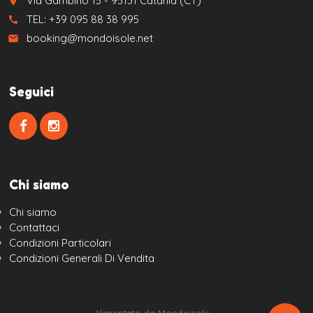
Via Gambino 15 - 95131 Catania (CT)
place
TEL: +39 095 88 38 995
call
booking@mondoisole.net
email
Seguici
Chi siamo
Chi siamo
Contattaci
Condizioni Particolari
Condizioni Generali Di Vendita