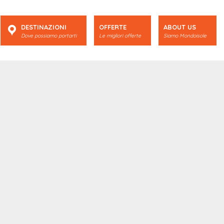
DESTINAZIONI
OFFERTE
ABOUT US
Dove possiamo portarti
Le migliori offerte
Siamo Mondoisole