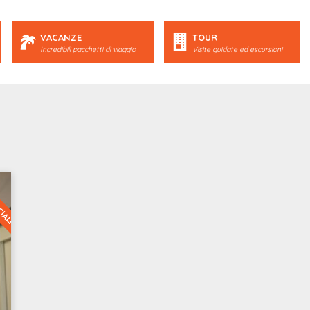
VACANZE
TOUR
Incredibili pacchetti di viaggio
Visite guidate ed escursioni
CIALI