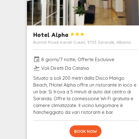
Hotel Alpha



Butrinti Road Kanali Cukes, 9703 Sarandë, Albania
event
8 giorni/7 notte, Offerte Esclusive
flight_takeoff
Voli Diretti Da Catania
Situato a soli 200 metri dalla Disco Mango
Beach, l'Hotel Alpha offre un ristorante in loco e
un bar. Si trova a 5 minuti di auto dal centro di
Saranda. Offre la connessione Wi-Fi gratuita e
camere climatizzate. Il vicino lungomare è
fiancheggiato da vari ristoranti e bar.
BOOK NOW