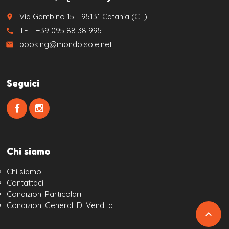
Via Gambino 15 - 95131 Catania (CT)
place
TEL: +39 095 88 38 995
call
booking@mondoisole.net
email
Seguici
Chi siamo
Chi siamo
Contattaci
Condizioni Particolari
Condizioni Generali Di Vendita
