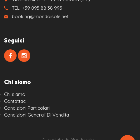
TEL: +39 095 88 38 995
call
booking@mondoisole.net
email
Seguici
Chi siamo
Chi siamo
Contattaci
Condizioni Particolari
Condizioni Generali Di Vendita
Alimentato da Mondoisole