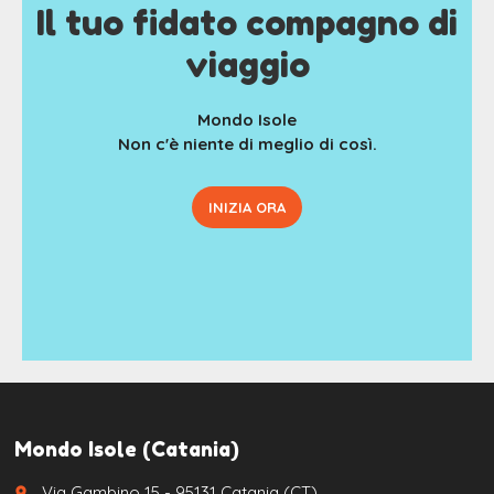
Il tuo fidato compagno di
viaggio
Mondo Isole
Non c'è niente di meglio di così.
INIZIA ORA
Mondo Isole (Catania)
Via Gambino 15 - 95131 Catania (CT)
place